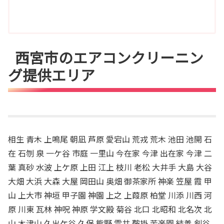
西宮市のエアコンクリーニン
グ提供エリア
相生 青木 上鳴尾 朝凪 芦原 愛宕山 荒戎 荒木 池田 池開 石
在 石刎 泉 一ケ谷 市庭 一里山 今在家 今津 出在家 今津 二
葉 真砂 水波 上ケ原 上田 江上 枝川 老松 大井手 大島 大谷
大畑 大浜 大森 大屋 岡田山 奥畑 御茶家所 神楽 笠屋 霞 甲
山 上大市 神垣 甲子園 神園 上之 上葭原 柏堂 川添 川西 河
原 川東 瓦林 神呪 神原 学文殿 菊谷 北口 北昭和 北名次 北
山 木津山 久出ケ谷 久保 熊野 雲井 鞍掛 苦楽園 結善 剣谷